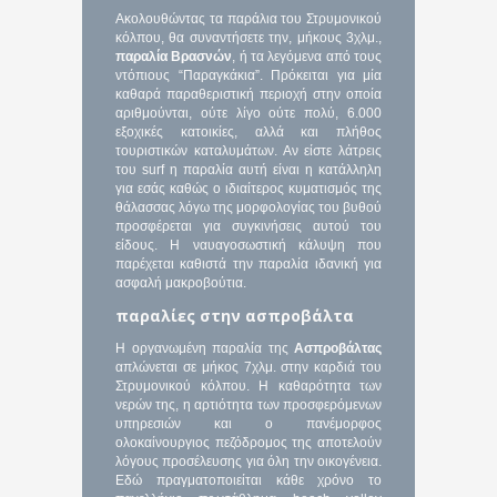
Ακολουθώντας τα παράλια του Στρυμονικού
κόλπου, θα συναντήσετε την, μήκους 3χλμ.,
παραλία Βρασνών
, ή τα λεγόμενα από τους
ντόπιους “Παραγκάκια”. Πρόκειται για μία
καθαρά παραθεριστική περιοχή στην οποία
αριθμούνται, ούτε λίγο ούτε πολύ, 6.000
εξοχικές κατοικίες, αλλά και πλήθος
τουριστικών καταλυμάτων. Αν είστε λάτρεις
του surf η παραλία αυτή είναι η κατάλληλη
για εσάς καθώς ο ιδιαίτερος κυματισμός της
θάλασσας λόγω της μορφολογίας του βυθού
προσφέρεται για συγκινήσεις αυτού του
είδους. Η ναυαγοσωστική κάλυψη που
παρέχεται καθιστά την παραλία ιδανική για
ασφαλή μακροβούτια.
παραλίες στην ασπροβάλτα
Η οργανωμένη παραλία της
Ασπροβάλτας
απλώνεται σε μήκος 7χλμ. στην καρδιά του
Στρυμονικού κόλπου. Η καθαρότητα των
νερών της, η αρτιότητα των προσφερόμενων
υπηρεσιών και ο πανέμορφος
ολοκαίνουργιος πεζόδρομος της αποτελούν
λόγους προσέλευσης για όλη την οικογένεια.
Εδώ πραγματοποιείται κάθε χρόνο το