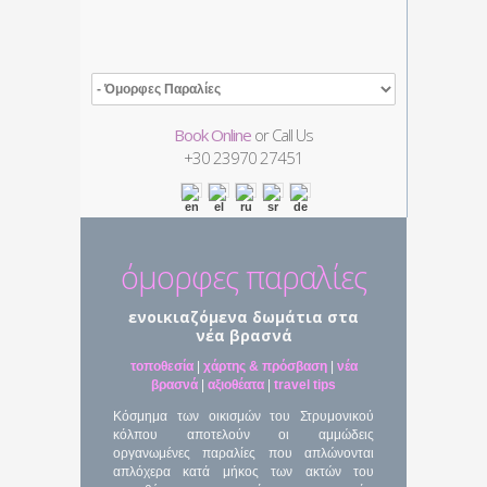
Book Online
or Call Us
+30
23970 27451
όμορφες παραλίες
ενοικιαζόμενα δωμάτια στα
νέα βρασνά
τοποθεσία
|
χάρτης & πρόσβαση
|
νέα
βρασνά
|
αξιοθέατα
|
travel tips
Κόσμημα των οικισμών του Στρυμονικού
κόλπου αποτελούν οι αμμώδεις
οργανωμένες παραλίες που απλώνονται
απλόχερα κατά μήκος των ακτών του