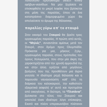
πανελλήνιο πρωτάθλημα beach volley
εφήβων-νεανίδων. Να μην ξεχάσετε να
επισκεφθείτε το μικρό λοφάκι που βρίσκεται
στη μέση της παραλίας, όπου σε ένα
καταπράσινο διαμορφωμένο χώρο θα
απολαύσετε το άρωμα της θάλασσας.
παραλίες γύρω απ’ το σταυρό
Στον οικισμό του
Σταυρού
θα βρείτε τρεις
οργανωμένες παραλίες. Η πρώτη από αυτές,
οι
“Μηλιές”
, συναντάται αμέσως μετά τον
Σταυρό, στον δρόμο προς Ολυμπιάδα.
Πρόκειται για μια, μήκους 2χλμ.,
οργανωμένη παραλία, στους πρόποδες του
όρους Χολομώντα, που στην μία άκρη της
χαρακτηρίζεται από την χρυσή αμμουδιά της
και στην άλλη ορίζεται από μεγάλους
βράχους που της προσθέτουν μια άγρια
γοητεία. Η ιδιαίτερα ρηχή θάλασσα και η
παρουσία ναυαγοσώστη καθ’ όλη τη
διάρκεια του καλοκαιριού, την καθιστούν
εξαιρετικά ασφαλή γι’ αυτό και προτιμάται
από οικογένειες. Η δεύτερη, τα
“Πλατάνια”
,
βρίσκεται στο τέλος του Σταυρού και
αποτελεί έναν ιδιαίτερο λόγο επίσκεψης.
Εκατό και πλέον υπεραιωνόβιοι πλάτανοι