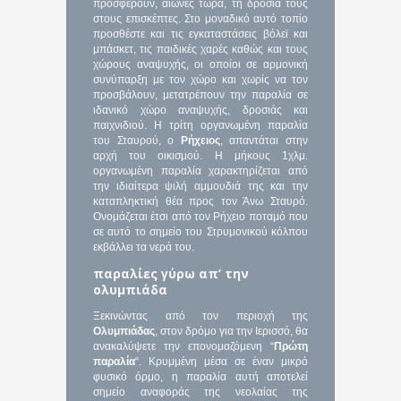
προσφέρουν, αιώνες τώρα, τη δροσιά τους
στους επισκέπτες. Στο μοναδικό αυτό τοπίο
προσθέστε και τις εγκαταστάσεις βόλεϊ και
μπάσκετ, τις παιδικές χαρές καθώς και τους
χώρους αναψυχής, οι οποίοι σε αρμονική
συνύπαρξη με τον χώρο και χωρίς να τον
προσβάλουν, μετατρέπουν την παραλία σε
ιδανικό χώρο αναψυχής, δροσιάς και
παιχνιδιού. Η τρίτη οργανωμένη παραλία
του Σταυρού, ο
Ρήχειος
, απαντάται στην
αρχή του οικισμού. Η μήκους 1χλμ.
οργανωμένη παραλία χαρακτηρίζεται από
την ιδιαίτερα ψιλή αμμουδιά της και την
καταπληκτική θέα προς τον Άνω Σταυρό.
Ονομάζεται έτσι από τον Ρήχειο ποταμό που
σε αυτό το σημείο του Στρυμονικού κόλπου
εκβάλλει τα νερά του.
παραλίες γύρω απ’ την
ολυμπιάδα
Ξεκινώντας από τον περιοχή της
Ολυμπιάδας
, στον δρόμο για την Ιερισσό, θα
ανακαλύψετε την επονομαζόμενη “
Πρώτη
παραλία
“. Κρυμμένη μέσα σε έναν μικρό
φυσικό όρμο, η παραλία αυτή αποτελεί
σημείο αναφοράς της νεολαίας της