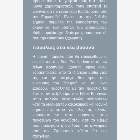
προσθέτοντας τη γοητεία τους στο τοπίο.
Κοινό χαρακτηριστικών τους αποτελεί το
γεγονός ότι επί σειρά ετών βραβεύονται από
την Ευρωπαϊκή Ένωση με την Γαλάζια
Σημαία, σύμβολο της καθαρότητας των
ακτών και των υδάτων του Στρυμονικού.
Κάθε παραλία έχει ιδιαίτερα χαρακτηριστικά,
που την καθιστούν ξεχωριστή.
παραλίες στα νέα βρασνά
Η πρώτη παραλία που θα επισκεφθούν οι
επισκέπτες του Sea Pearl, είναι αυτή των
Νέων Βρασνών
. Έχοντας μήκος 4χλμ.
χαρακτηρίζεται από τα ιδιαίτερα βαθιά νερά
της και την υπέροχη θέα προς τους
οικισμούς του Σταυρού και του Άνω
Σταυρού. Παράλληλα με την παραλία θα
βρείτε τον πεζόδρομο των Νέων Βρασνών,
τόπο πολλών πολιτιστικών εκδηλώσεων
κατά τη διάρκεια του καλοκαιριού και ιδανικό
σημείο περιπάτου για όλες τις ηλικίες.
Φροντίστε να είστε παρόντες στην
πανσέληνο του Αυγούστου γιατί το θέαμα
που προσφέρει η ανάδυση του φεγγαριού
από τον Στρυμονικό κόλπο θα σας
σαγηνέψει.